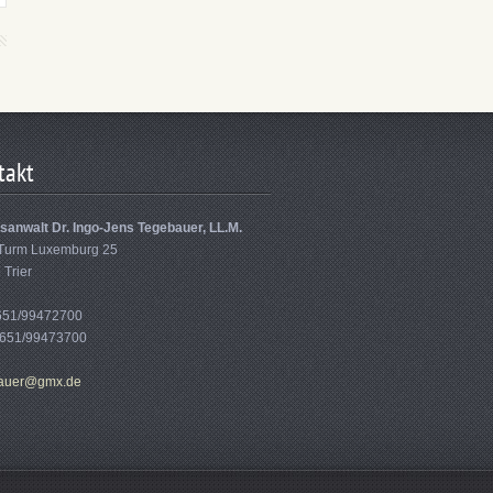
takt
sanwalt Dr. Ingo-Jens Tegebauer, LL.M.
Turm Luxemburg 25
 Trier
0651/99472700
0651/99473700
aue
r@gmx.de